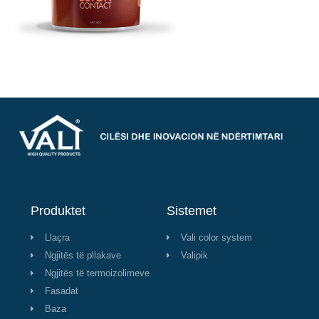
Produktet
Sistemet
Llaçra
Vali color system
Ngjitës të pllakave
Valipik
Ngjitës të termoizolimeve
Fasadat
Baza