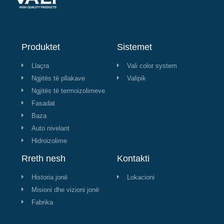
Produktet
Sistemet
Llaçra
Vali color system
Ngjitës të pllakave
Valipik
Ngjitës të termoizolimeve
Fasadat
Baza
Auto nivelant
Hidroizolime
Rreth nesh
Kontakti
Historia jonë
Lokacioni
Misioni dhe vizioni jonë
Fabrika