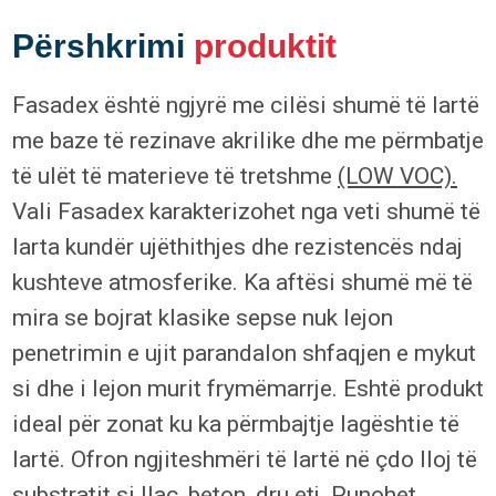
Përshkrimi
produktit
Fasadex është ngjyrë me cilësi shumë të lartë
me baze të rezinave akrilike dhe me përmbatje
të ulët të materieve të tretshme
(LOW VOC).
Vali Fasadex karakterizohet nga veti shumë të
larta kundër ujëthithjes dhe rezistencës ndaj
kushteve atmosferike. Ka aftësi shumë më të
mira se bojrat klasike sepse nuk lejon
penetrimin e ujit parandalon shfaqjen e mykut
si dhe i lejon murit frymëmarrje. Eshtë produkt
ideal për zonat ku ka përmbajtje lagështie të
lartë. Ofron ngjiteshmëri të lartë në çdo lloj të
substratit si llaç, beton, dru etj. Punohet