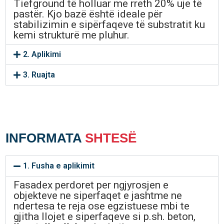
Tiefground të holluar me rreth 20% uje të
pastër. Kjo bazë është ideale për
stabilizimin e sipërfaqeve të substratit ku
kemi strukturë me pluhur.
2. Aplikimi
3. Ruajta
INFORMATA
SHTESË
1. Fusha e aplikimit
Fasadex perdoret per ngjyrosjen e
objekteve ne siperfaqet e jashtme ne
ndertesa te reja ose egzistuese mbi te
gjitha llojet e siperfaqeve si p.sh. beton,