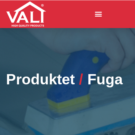
Produktet
/
F
uga