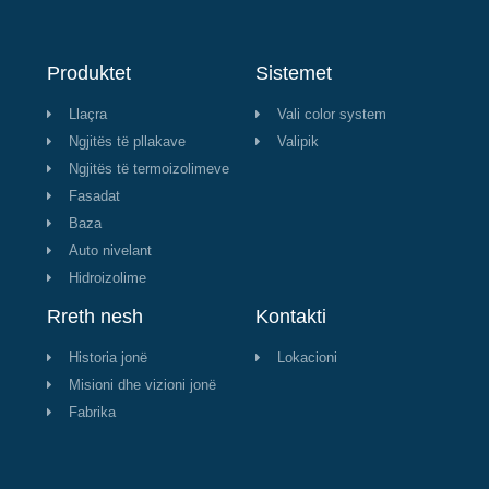
Produktet
Sistemet
Llaçra
Vali color system
Ngjitës të pllakave
Valipik
Ngjitës të termoizolimeve
Fasadat
Baza
Auto nivelant
Hidroizolime
Rreth nesh
Kontakti
Historia jonë
Lokacioni
Misioni dhe vizioni jonë
Fabrika