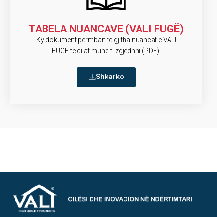
TABELA NUANCAVE (VALI FUGË)
Ky dokument përmban të gjitha nuancat e VALI
FUGË të cilat mund ti zgjedhni (PDF).
Shkarko