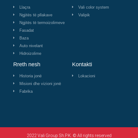
Llaçra
Vali color system
Ngjitës të pllakave
Valipik
Ngjitës të termoizolimeve
Fasadat
Baza
Auto nivelant
Hidroizolime
Rreth nesh
Kontakti
Historia jonë
Lokacioni
Misioni dhe vizioni jonë
Fabrika
2022 Vali Group Sh.P.K. © All rights reserved